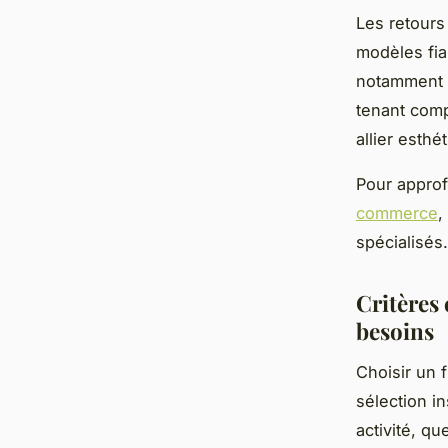
Les retours
modèles fia
notamment 
tenant compt
allier esthét
Pour approf
commerce
,
spécialisés.
Critères 
besoins
Choisir un 
sélection i
activité, q