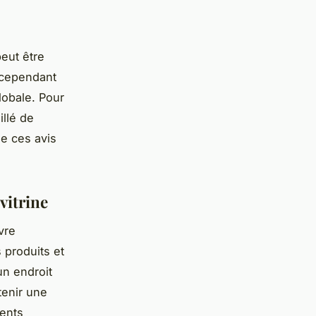
eut être
 cependant
lobale. Pour
illé de
de ces avis
vitrine
ivre
s produits et
 un endroit
tenir une
ments