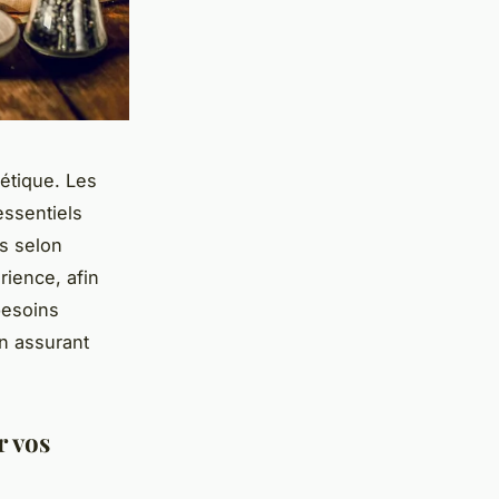
étique. Les
 essentiels
s selon
rience, afin
besoins
n assurant
r vos