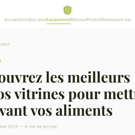
Accueil
Actu
Bon plan
Equipement
Minceur
Produit
Restaurant bar
ement
T
uvrez les meilleurs
os vitrines pour mett
vant vos aliments
bre 2025 — 6 min de lecture