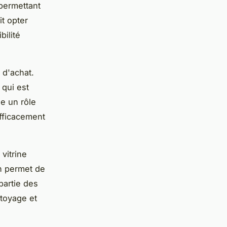
 permettant
it opter
ilité
 d'achat.
 qui est
ue un rôle
efficacement
vitrine
on permet de
partie des
ttoyage et