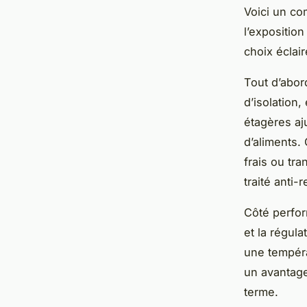
Voici un co
l’expositio
choix éclai
Tout d’abord
d’isolation,
étagères aj
d’aliments. 
frais ou tr
traité anti-
Côté perfor
et la régul
une tempéra
un avantage
terme.