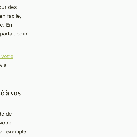
our des
n facile,
e. En
parfait pour
r votre
vis
é à vos
ide de
votre
Par exemple,