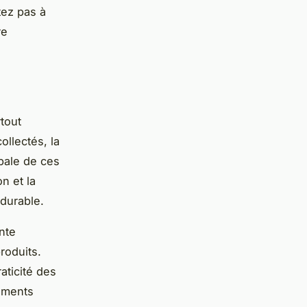
tez pas à
re
rtout
ollectés, la
obale de ces
on et la
 durable.
nte
roduits.
aticité des
léments