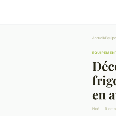
Accueil
›
Equip
EQUIPEMEN
Déco
frig
en a
Noé — 9 octo