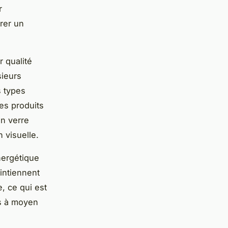
r
érer un
r qualité
sieurs
s types
des produits
un verre
n visuelle.
nergétique
aintiennent
, ce qui est
ts à moyen