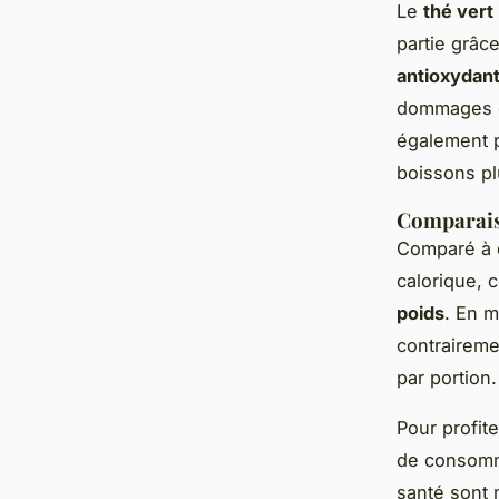
Le
thé vert
partie grâc
antioxydan
dommages ox
également 
boissons pl
Comparais
Comparé à d
calorique, 
poids
. En m
contraireme
par portion.
Pour profit
de consomme
santé sont 