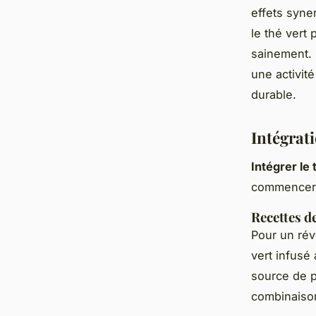
effets syne
le thé vert
sainement. 
une activit
durable.
Intégrati
Intégrer le 
commencer l
Recettes d
Pour un rév
vert infusé
source de p
combinaiso