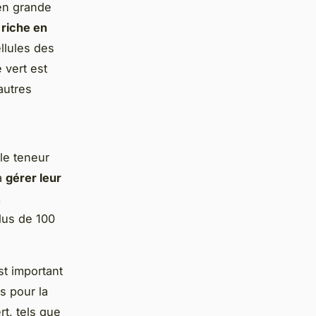
en grande
e
riche en
llules des
 vert est
’autres
le teneur
 à
gérer leur
,
lus de 100
st important
s pour la
t, tels que