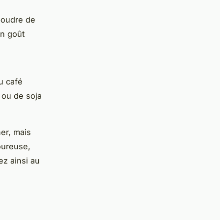
poudre de
un goût
u café
 ou de soja
er, mais
oureuse,
ez ainsi au