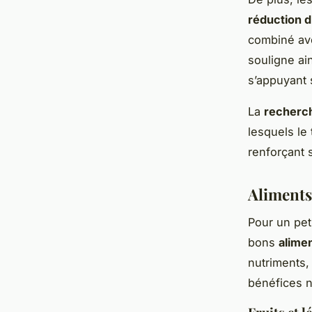
réduction d
combiné ave
souligne ai
s’appuyant 
La
recherch
lesquels le 
renforçant 
Aliments
Pour un peti
bons
alime
nutriments,
bénéfices n