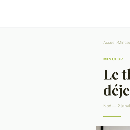
Accueil
›
Mince
MINCEUR
Le t
déj
Noé — 2 janvi