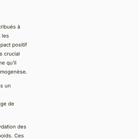
tribués à
 les
pact positif
s crucial
e qu’il
ermogenèse.
ns un
age de
ydation des
poids. Ces