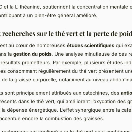
 C et la L-théanine, soutiennent la concentration mentale 
contribuant à un bien-être général amélioré.
 recherches sur le thé vert et la perte de poi
est au cœur de nombreuses
études scientifiques
qui ex
ans la
gestion du poids
. Une analyse minutieuse de ces 
résultats prometteurs. Par exemple, plusieurs études in
es consommant régulièrement du thé vert présentent un
ve de la graisse corporelle, notamment au niveau abdomina
ts sont principalement attribués aux catéchines, des
anti
résents dans le thé vert, qui améliorent l’oxydation des g
la dépense énergétique. L’effet synergique entre la caféi
accentue encore la combustion des graisses.
s recherches ont souligné que le thé vert peut contribuer 