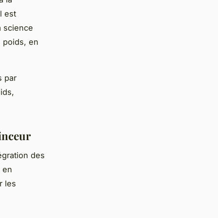
l est
a science
 poids, en
s par
ids,
inceur
tégration des
 en
 les