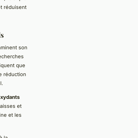
et réduisent
ds
aminent son
recherches
diquent que
e réduction
l.
oxydants
raisses et
ne et les
à la