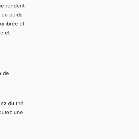
que rendent
e du poids
ilibrée et
ce et
e de
gez du thé
joutez une