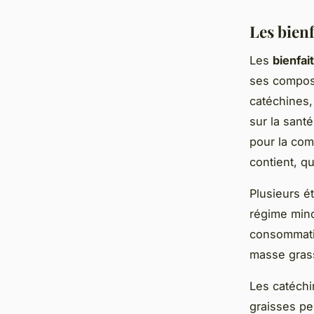
Les bienf
Les
bienfai
ses compos
catéchines,
sur la sant
pour la comb
contient, q
Plusieurs ét
régime minc
consommatio
masse grass
Les catéchi
graisses pe