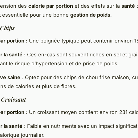
ension des
calorie par portion
et des effets sur la
santé
d
t essentielle pour une bonne
gestion de poids
.
Chips
par portion
: Une poignée typique peut contenir environ 15
r la santé
: Ces en-cas sont souvent riches en sel et gra
nt le risque d’hypertension et de prise de poids.
ive saine
: Optez pour des chips de chou frisé maison, cui
ns de calories et plus de fibres.
:
Croissant
par portion
: Un croissant moyen contient environ 231 calo
r la santé
: Faible en nutriments avec un impact significati
alorique journalier.