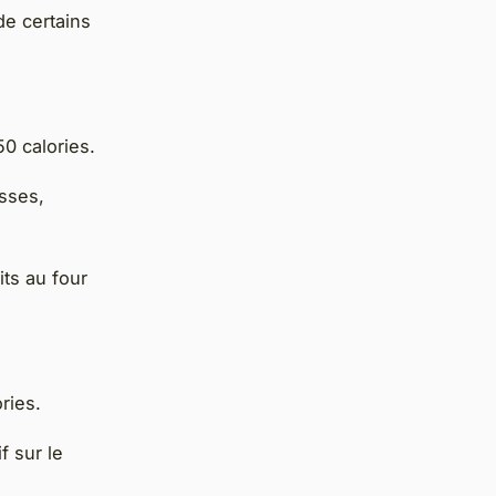
e certains
0 calories.
isses,
ts au four
ries.
f sur le