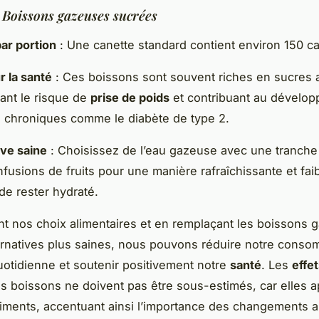
:
Boissons gazeuses sucrées
par portion
: Une canette standard contient environ 150 ca
r la santé
: Ces boissons sont souvent riches en sucres a
nt le risque de
prise de poids
et contribuant au dévelo
 chroniques comme le diabète de type 2.
ive saine
: Choisissez de l’eau gazeuse avec une tranche 
nfusions de fruits pour une manière rafraîchissante et fai
 de rester hydraté.
t nos choix alimentaires et en remplaçant les boissons 
ernatives plus saines, nous pouvons réduire notre conso
uotidienne et soutenir positivement notre
santé
. Les
effet
s boissons ne doivent pas être sous-estimés, car elles a
iments, accentuant ainsi l’importance des changements a