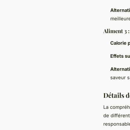
Alternat
meilleur
Aliment 3 
Calorie 
Effets su
Alternat
saveur s
Détails 
La compréh
de différen
responsable