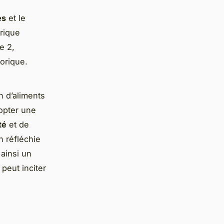
es
et le
rique
e 2,
orique.
 d’aliments
opter une
té
et de
n réfléchie
 ainsi un
peut inciter