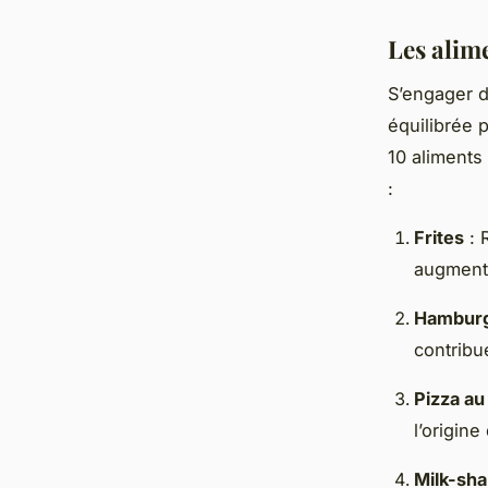
Les alime
S’engager 
équilibrée 
10 aliments
:
Frites
: 
augmenta
Hamburg
contribu
Pizza au
l’origin
Milk-sh