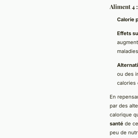
Aliment 4 
Calorie 
Effets su
augmenta
maladies
Alternat
ou des i
calories
En repensan
par des alt
calorique q
santé
de ce
peu de nutr