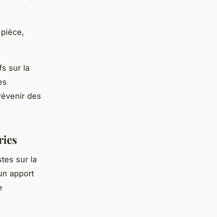
 pièce,
fs sur la
es
révenir des
ries
tes sur la
’un apport
e