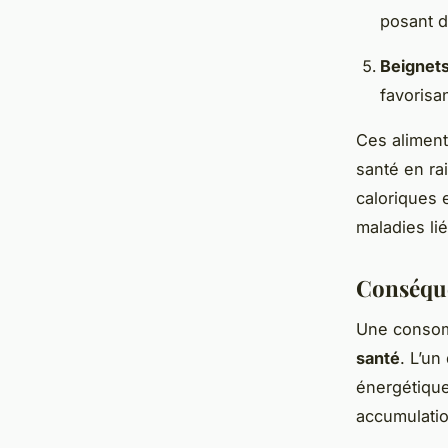
posant d
Beignet
favorisan
Ces aliments
santé en ra
caloriques 
maladies li
Conséque
Une consom
santé
. L’un
énergétique
accumulatio