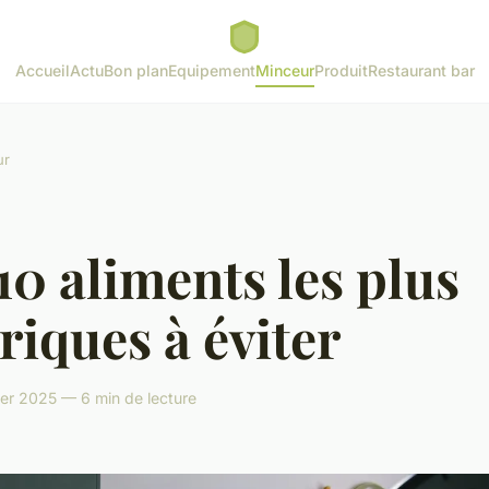
Accueil
Actu
Bon plan
Equipement
Minceur
Produit
Restaurant bar
ur
10 aliments les plus
riques à éviter
er 2025 — 6 min de lecture