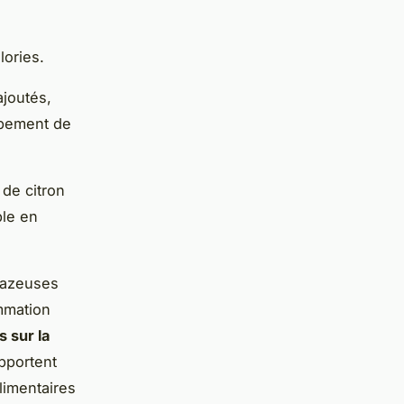
lories.
joutés,
ppement de
de citron
ble en
gazeuses
mmation
s sur la
pportent
limentaires