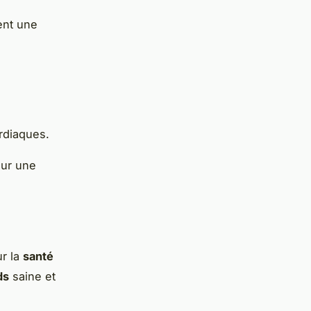
ent une
rdiaques.
our une
ur la
santé
ds
saine et