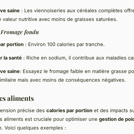
ive saine
: Les viennoiseries aux céréales complètes offr
e valeur nutritive avec moins de graisses saturées.
:
Fromage fondu
par portion
: Environ 100 calories par tranche.
r la santé
: Riche en sodium, il contribue aux maladies ca
ive saine
: Essayez le fromage faible en matière grasse p
imilaire mais avec moins de conséquences négatives.
des aliments
ension précise des
calories par portion
et des impacts s
ts aliments est cruciale pour optimiser une
gestion de poi
. Voici quelques exemples :