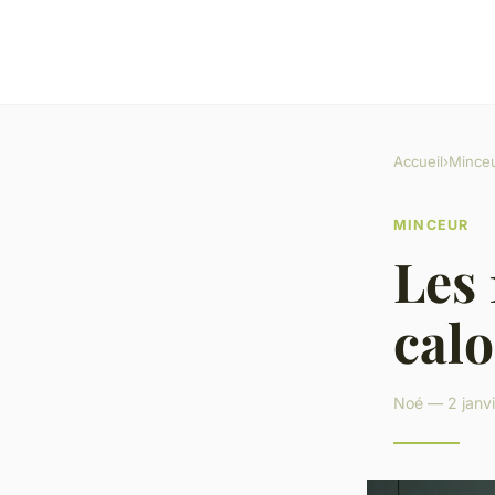
Accueil
›
Mince
MINCEUR
Les 
calo
Noé — 2 janvi